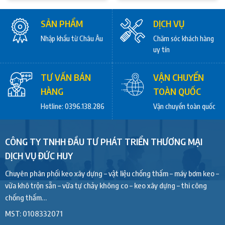
SẢN PHẨM
DỊCH VỤ
Nhập khẩu từ Châu Âu
Chăm sóc khách hàng
uy tín
TƯ VẤN BÁN
VẬN CHUYỂN
HÀNG
TOÀN QUỐC
Hotline: 0396.138.286
Vận chuyển toàn quốc
CÔNG TY TNHH ĐẦU TƯ PHÁT TRIỂN THƯƠNG MẠI
DỊCH VỤ ĐỨC HUY
Chuyên phân phối keo xây dựng – vật liệu chống thấm – máy bơm keo –
vữa khô trộn sẵn – vữa tự chảy không co – keo xây dựng – thi công
chống thấm…
MST: 0108332071