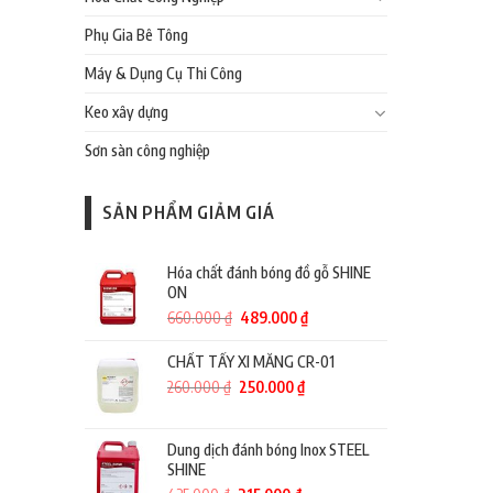
Phụ Gia Bê Tông
Máy & Dụng Cụ Thi Công
Keo xây dựng
Sơn sàn công nghiệp
SẢN PHẨM GIẢM GIÁ
Hóa chất đánh bóng đồ gỗ SHINE
ON
Giá
Giá
660.000
₫
489.000
₫
gốc
hiện
là:
tại
CHẤT TẨY XI MĂNG CR-01
660.000 ₫.
là:
Giá
Giá
260.000
₫
250.000
₫
489.000 ₫.
gốc
hiện
là:
tại
260.000 ₫.
là:
Dung dịch đánh bóng Inox STEEL
250.000 ₫.
SHINE