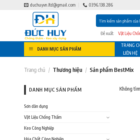
Bỏ
duchuyvn.ltd@gmail.com
0396.138.286
qua
Tìm
nội
kiếm:
dung
Đề xuất:
Vật Liệu Ch
TRANG C
DANH MỤC SẢN PHẨM
LIÊN HỆ
Trang chủ
/
Thương hiệu
/
Sản phẩm BestMix
Không tìm
DANH MỤC SẢN PHẨM
Sơn dân dụng
Vật Liệu Chống Thấm
Keo Công Nghiệp
Hóa Chất Công Nghiệp