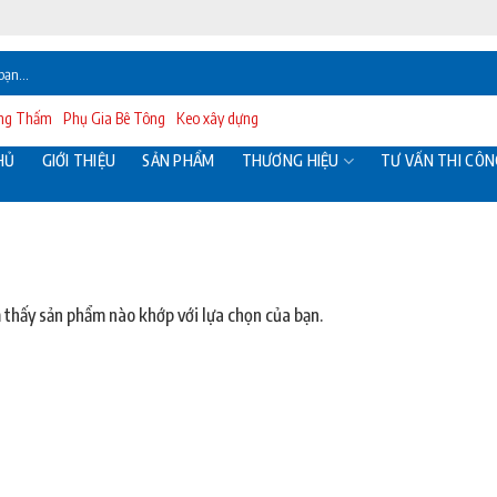
ống Thấm
Phụ Gia Bê Tông
Keo xây dựng
HỦ
GIỚI THIỆU
SẢN PHẨM
THƯƠNG HIỆU
TƯ VẤN THI CÔN
 thấy sản phẩm nào khớp với lựa chọn của bạn.