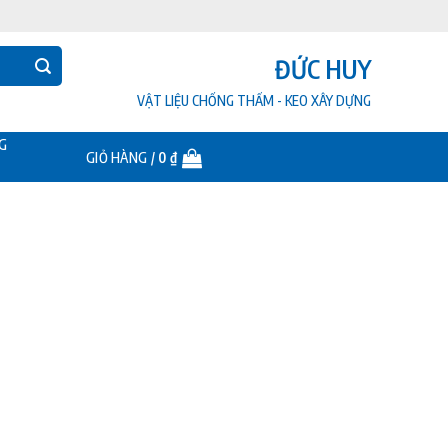
ĐỨC HUY
VẬT LIỆU CHỐNG THẤM - KEO XÂY DỰNG
G
GIỎ HÀNG /
0
₫