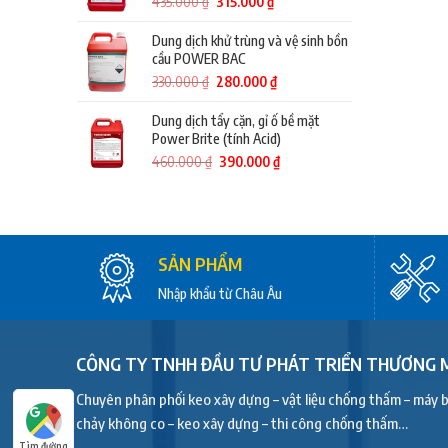
Giá
Giá
435.000
₫
315.000
₫
gốc
hiện
là:
tại
Dung dịch khử trùng và vệ sinh bồn
435.000 ₫.
là:
cầu POWER BAC
315.000 ₫.
Giá
Giá
330.000
₫
280.000
₫
gốc
hiện
là:
tại
Dung dịch tẩy cặn, gỉ ố bề mặt
330.000 ₫.
là:
Power Brite (tính Acid)
280.000 ₫.
Giá
Giá
460.000
₫
390.000
₫
gốc
hiện
là:
tại
460.000 ₫.
là:
390.000 ₫.
SẢN PHẨM
Nhập khẩu từ Châu Âu
CÔNG TY TNHH ĐẦU TƯ PHÁT TRIỂN THƯƠNG M
Chuyên phân phối keo xây dựng – vật liệu chống thấm – máy b
chảy không co – keo xây dựng – thi công chống thấm…
Tìm đường