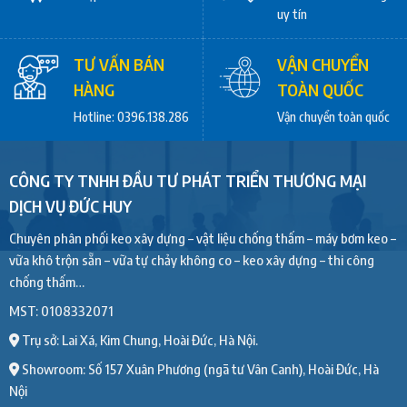
uy tín
TƯ VẤN BÁN
VẬN CHUYỂN
HÀNG
TOÀN QUỐC
Hotline: 0396.138.286
Vận chuyển toàn quốc
CÔNG TY TNHH ĐẦU TƯ PHÁT TRIỂN THƯƠNG MẠI
DỊCH VỤ ĐỨC HUY
Chuyên phân phối keo xây dựng – vật liệu chống thấm – máy bơm keo –
vữa khô trộn sẵn – vữa tự chảy không co – keo xây dựng – thi công
chống thấm…
MST: 0108332071
Trụ sở: Lai Xá, Kim Chung, Hoài Đức, Hà Nội.
Showroom: Số 157 Xuân Phương (ngã tư Vân Canh), Hoài Đức, Hà
Nội