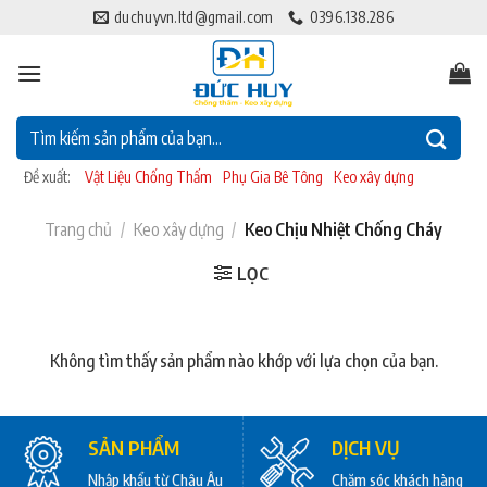
Bỏ
duchuyvn.ltd@gmail.com
0396.138.286
qua
nội
dung
Tìm
kiếm:
Đề xuất:
Vật Liệu Chống Thấm
Phụ Gia Bê Tông
Keo xây dựng
Trang chủ
/
Keo xây dựng
/
Keo Chịu Nhiệt Chống Cháy
LỌC
Không tìm thấy sản phẩm nào khớp với lựa chọn của bạn.
SẢN PHẨM
DỊCH VỤ
Nhập khẩu từ Châu Âu
Chăm sóc khách hàng